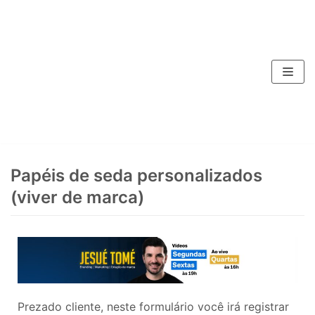
Pular
para
o
conteúdo
Papéis de seda personalizados
(viver de marca)
Prezado cliente, neste formulário você irá registrar