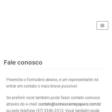
Pular
para
o
conteúdo
Fale conosco
Preencha o formulário abaixo, e um representante irá
entrar em contato o mais breve possível.
Se preferir você também pode fazer contato conosco
através do e-mail:
contato@solnascentepapeis.com.br
ou pelo telefone (47) 3346-2515. Você também pode